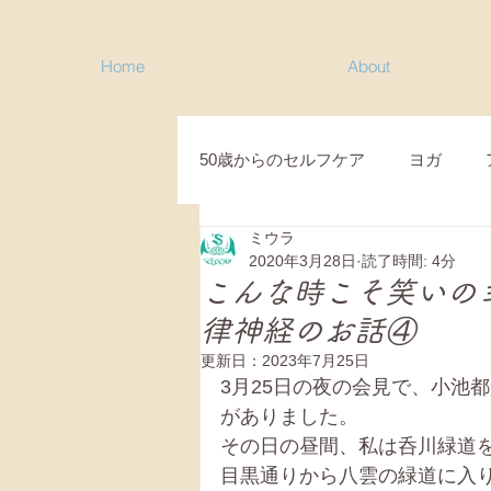
Home
About
50歳からのセルフケア
ヨガ
ミウラ
目黒コミュニティクラス
新
2020年3月28日
読了時間: 4分
こんな時こそ笑いの
律神経のお話④
シニアのためのセルフケア
更新日：
2023年7月25日
3月25日の夜の会見で、小池
がありました。
シニアピラティス
ヨガスピ
その日の昼間、私は呑川緑道
目黒通りから八雲の緑道に入