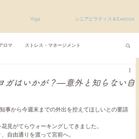
Yoga
シニアピラティス＆Exercize
アロマ
ストレス・マネージメント
型コロナウィルス関連
オンラインヨガ
ヨガはいかが？—意外と知らない自
会員便り
雑感その他
M'sレシピ
都知事から今週末までの外出を控えてほしいとの要請
リット
セルフケア、栄養
を花見がてらウォーキングしてきました。
り、自由通りを渡って宮前へ。