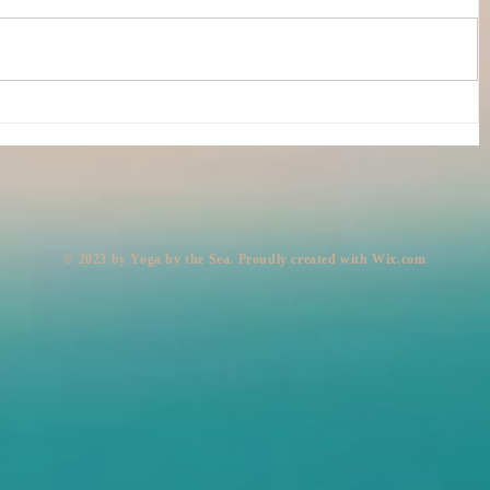
穂高で命の洗濯
スは
​© 2023 by Yoga by the Sea. Proudly created with
Wix.com