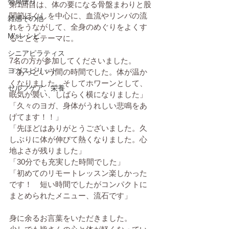
会員便り
第1回目は、体の要になる骨盤まわりと股
関節ほぐしを中心に、血流やリンパの流
雑感その他
れをうながして、全身のめぐりをよくす
M'sレシピ
ることをテーマに。
シニアピラティス
7名の方が参加してくださいました。
ヨガスピリット
「あっという間の時間でした。体が温か
くなりました。そしてホワーンとして、
セルフケア、栄養
眠気が襲い、しばらく横になりました」
「久々のヨガ、身体がうれしい悲鳴をあ
げてます！！」
「先ほどはありがとうございました。久
しぶりに体が伸びて熱くなりました。心
地よさが残りました」
「30分でも充実した時間でした」
「初めてのリモートレッスン楽しかった
です！　短い時間でしたがコンパクトに
まとめられたメニュー、流石です」
身に余るお言葉をいただきました。