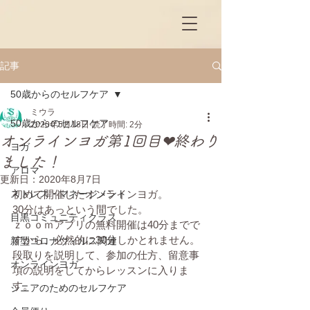
記事
50歳からのセルフケア
ミウラ
50歳からのセルフケア
2020年5月18日
読了時間: 2分
オンラインヨガ第1回目❤終わり
ヨガ
ました！
アロマ
更新日：
2020年8月7日
ストレス・マネージメント
初めて開催したオンラインヨガ。
30分はあっという間でした。
目黒コミュニティクラス
ｚｏｏｍアプリの無料開催は40分までで
すから、必然的に30分しかとれません。
新型コロナウィルス関連
段取りを説明して、参加の仕方、留意事
オンラインヨガ
項の説明をしてからレッスンに入りま
す。
シニアのためのセルフケア