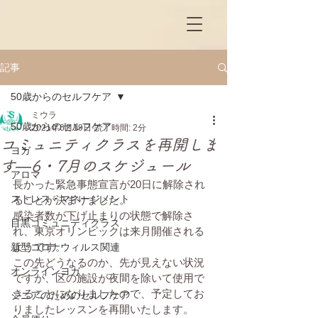
記事
50歳からのセルフケア
ミウラ
50歳からのセルフケア
2021年6月19日
読了時間: 2分
コミュニティクラスを再開しま
ヨガ
す―6・7月のスケジュール
アロマ
長かった緊急事態宣言が20日に解除され
ストレス・マネージメント
ることが決まりました。
感染者数が下げ止まりの状態で解除さ
目黒コミュニティクラス
れ、東京オリンピックは来月開催される
ようです。
新型コロナウィルス関連
この先どうなるのか、先が見えない状況
オンラインヨガ
ですが、区の施設が夜間を除いて使用で
きることになりましたので、予定してお
シニアのためのセルフケア
りましたレッスンを再開いたします。