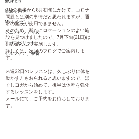
会員便り
7月の後半から8月初旬にかけて、コロナ
雑感その他
問題とは別の事情だと思われますが、通
M'sレシピ
常の施設が使用できません。
そのため、新たにロケーションのよい施
シニアピラティス
設を見つけましたので、7月下旬(21日)は
ヨガスピリット
別の施設にて実施します。
詳しくは、次回のブログでご案内しま
セルフケア、栄養
す。
来週22日のレッスンは、久しぶりに体を
動かす方もおられると思いますので、ほ
ぐしヨガから始めて、後半は体幹を強化
するレッスンをします。
メールにて、ご予約をお待ちしておりま
す。