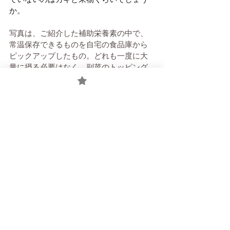
か。
写真は、ご紹介した補助栄養素の中で、
常温保存できるものを自宅の食品庫から
ピックアップしたもの。どれも一度に大
量に摂る必要はなく、副菜のトッピング
や汁物・煮物の具材として毎日のように
付け足す感覚で使うとよいかなと感じて
います。
髪を元気にする食生活
白髪予防
髪のハリやコシを保つための食事
髪に必要な栄養素
シニアのためのセルフケア