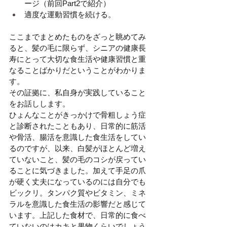
ージ（前回Part2で紹介）
適度な運動習慣を続ける。
ここまでまとめたものをざっと眺めてみ
ると、髪の毛に限らず、シニアの健康長
寿にとって大切な食生活や健康習慣と重
なることばかりだということがわかりま
す。
その証拠に、私自身が実践していること
をお話しします。
ひょんなことがきっかけで骨粗しょう症
と診断されたこともあり、日常的に筋活
や骨活、腸活を意識した食生活をしてい
るのですが、以来、白髪がほとんど増え
ていないこと、髪の毛のコシが戻ってい
ることに気づきました。加えて手足の爪
が硬く丈夫になっているのには自分でも
ビックリ。タンパク質やビタミン、ミネ
ラルを意識した食生活の影響だと感じて
います。上記した食材で、日常的に食べ
ていないのはカキと果物くらいでしょう