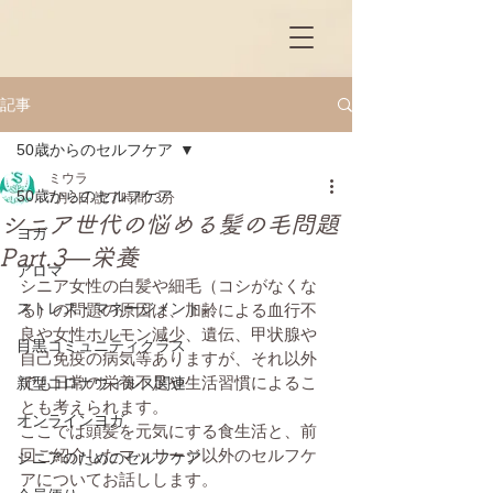
記事
50歳からのセルフケア
ミウラ
50歳からのセルフケア
7月2日
読了時間: 3分
シニア世代の悩める髪の毛問題
ヨガ
Part.3―栄養
アロマ
シニア女性の白髪や細毛（コシがなくな
ストレス・マネージメント
る）の問題の原因は、加齢による血行不
良や女性ホルモン減少、遺伝、甲状腺や
目黒コミュニティクラス
自己免疫の病気等ありますが、それ以外
でも日常の栄養不足や生活習慣によるこ
新型コロナウィルス関連
とも考えられます。
オンラインヨガ
ここでは頭髪を元気にする食生活と、前
回ご紹介したマッサージ以外のセルフケ
シニアのためのセルフケア
アについてお話しします。