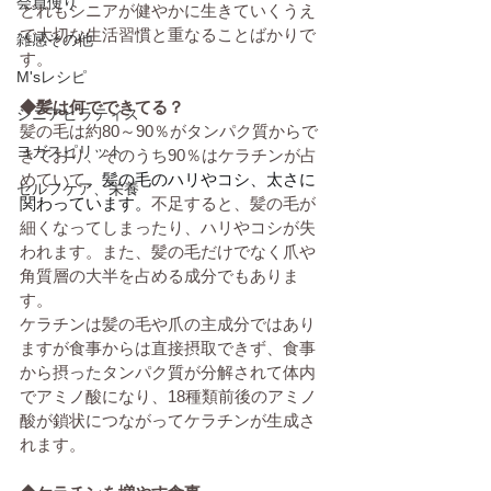
会員便り
どれもシニアが健やかに生きていくうえ
で大切な生活習慣と重なることばかりで
雑感その他
す。
M'sレシピ
◆髪は何でできてる？
シニアピラティス
髪の毛は約80～90％がタンパク質からで
ヨガスピリット
きており、そのうち90％はケラチンが占
めていて、
髪の毛のハリやコシ、太さに
セルフケア、栄養
関わっています。
不足すると、髪の毛が
細くなってしまったり、ハリやコシが失
われます。また、髪の毛だけでなく爪や
角質層の大半を占める成分でもありま
す。
ケラチンは髪の毛や爪の主成分ではあり
ますが食事からは直接摂取できず、食事
から摂ったタンパク質が分解されて体内
でアミノ酸になり、18種類前後のアミノ
酸が鎖状につながってケラチンが生成さ
れます。