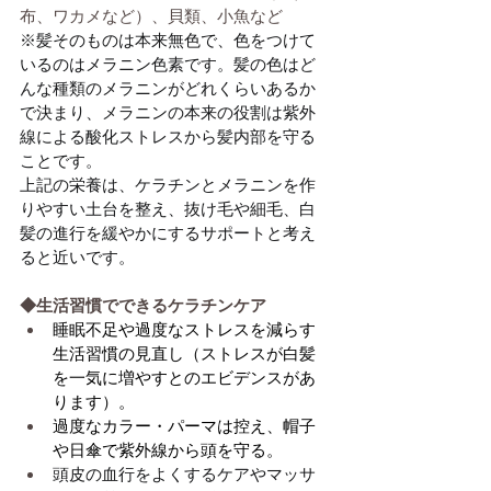
布、ワカメなど）、貝類、小魚など
※髪そのものは本来無色で、色をつけて
いるのはメラニン色素です。髪の色はど
んな種類のメラニンがどれくらいあるか
で決まり、メラニンの本来の役割は紫外
線による酸化ストレスから髪内部を守る
ことです。
上記の栄養は、ケラチンとメラニンを作
りやすい土台を整え、抜け毛や細毛、白
髪の進行を緩やかにするサポートと考え
ると近いです。
◆生活習慣でできるケラチンケア
睡眠不足や過度なストレスを減らす
生活習慣の見直し（ストレスが白髪
を一気に増やすとのエビデンスがあ
ります）。
過度なカラー・パーマは控え、帽子
や日傘で紫外線から頭を守る。
頭皮の血行をよくするケアやマッサ