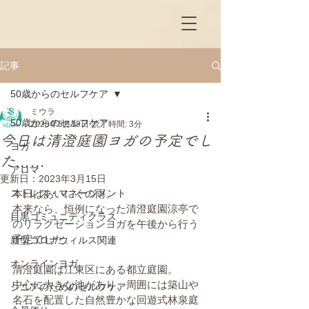
記事
50歳からのセルフケア
ミウラ
50歳からのセルフケア
2020年5月19日
読了時間: 3分
今日は清澄庭園ヨガの予定でし
ヨガ
た……
アロマ
更新日：
2023年3月15日
ストレス・マネージメント
本日はあいにくの雨。
本来なら、恒例になった清澄庭園涼亭で
目黒コミュニティクラス
のリラクゼーションヨガを午後から行う
予定でした。
新型コロナウィルス関連
オンラインヨガ
清澄庭園は江東区にある都立庭園。
中心に大きな池があり、周囲には築山や
シニアのためのセルフケア
名石を配置した自然豊かな回遊式林泉庭