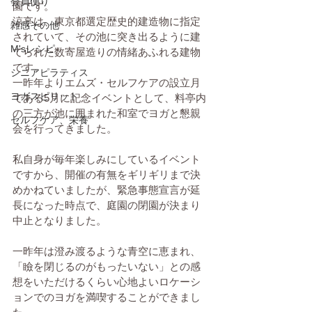
会員便り
園です。
涼亭は、東京都選定歴史的建造物に指定
雑感その他
されていて、その池に突き出るように建
M'sレシピ
てられた数寄屋造りの情緒あふれる建物
です。
シニアピラティス
一昨年よりエムズ・セルフケアの設立月
ヨガスピリット
である5月に記念イベントとして、料亭内
の三方が池に囲まれた和室でヨガと懇親
セルフケア、栄養
会を行ってきました。
私自身が毎年楽しみにしているイベント
ですから、開催の有無をギリギリまで決
めかねていましたが、緊急事態宣言が延
長になった時点で、庭園の閉園が決まり
中止となりました。
一昨年は澄み渡るような青空に恵まれ、
「瞼を閉じるのがもったいない」との感
想をいただけるくらい心地よいロケーシ
ョンでのヨガを満喫することができまし