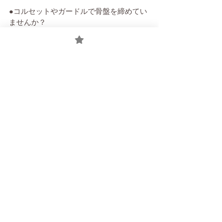
●コルセットやガードルで骨盤を締めてい
ませんか？
お腹を締め付けると、腹圧が少しかかっ
ただけで尿もれしやすくなります。
足に合わない靴も血行が悪くなり、骨盤
底を傷めます。
高齢になっても、自由に行動できて、自
分でトイレに行けることは幸せなこと。
骨盤底筋を今から鍛えることは、未来の
自分に対するプレゼントなのです。
＜参考資料＞
「我慢しないで！女性の頻尿・尿失禁」
（日刊スポーツコラム、日大医学部泌尿
器科学系主任教授　高橋悟）
「高尾美穂　骨盤底筋ワークショップ講
義資料」（産婦人科医、スポーツドクタ
ー、ヨガインストラクター）