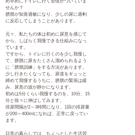
め早めにトイレに行く習慣がついていま
せんか？
膀胱が知覚過敏になり、少しの尿に過剰
に反応してしまうことがあります。
元々、私たちの体は初めに尿意を感じて
から、しばらく我慢できる仕組みになっ
ています。
ですから、トイレに行くのを少し我慢し
て、膀胱に尿をたくさん溜められるよう
に「膀胱訓練」をする方法があります。
少し行きたくなっても、尿道をギュッと
締めて我慢するうちに、膀胱の緊張は緩
み、尿意の波が静かになります。
初めは5分くらい我慢するのを、10分、15
分と徐々に伸ばしてみます。
排尿間隔が2～3時間になり、1回の排尿量
が200～400mlになれば、正常に戻ってい
ます。
日常の暮らしでは、ちょっとした生活習