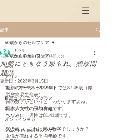
記事
50歳からのセルフケア
ミウラ
50歳からのセルフケア
2020年8月21日
読了時間: 6分
加齢にともなう尿もれ、頻尿問
ヨガ
題③
アロマ
更新日：
2023年3月15日
ストレス・マネージメント
最新のデータ（2019年）では87.45歳（厚
労省簡易生命表）。
目黒コミュニティクラス
何の数字かというと、わかりますよね。
日本人女性の平均寿命です。
新型コロナウィルス関連
ちなみに、男性は81.41歳です。
オンラインヨガ
50.5歳……これは何の数字でしょうか？
シニアのためのセルフケア
女性が閉経する平均年齢です。