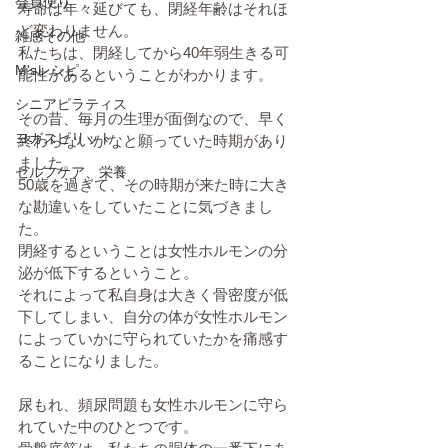
会員便り
寿命は年々延びても、閉経年齢はそれほ
ど変わりません。
雑感その他
私たちは、閉経してから40年弱生きる可
M'sレシピ
能性があるということがわかります。
シニアピラティス
その昔、毎月の生理が面倒なので、早く
ヨガスピリット
終わらないかなと願っていた時期があり
ました。
セルフケア、栄養
50歳を過ぎて、その時期が来た時に大き
な勘違いをしていたことに気づきまし
た。
閉経するということは女性ホルモンの分
泌が低下するということ。
それによって私自身は大きく骨密度が低
下してしまい、自分の体が女性ホルモン
によっていかに守られていたかを痛感す
ることになりました。
尿もれ、頻尿問題も女性ホルモンに守ら
れていた中のひとつです。