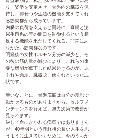
骨盤底筋は、私たちの胴体の一番下にあ
り、姿勢を安定させ、骨盤内の臓器を保
持し、排せつや生殖の機能を支えてくれ
る筋肉群から成っています。
内臓の負荷を支えると同時に、直腸と泌
尿生殖系の管の開口を制御するという相
反する機能を果たしてくれる、非常にあ
りがたい筋肉群なのです。
閉経後の女性ホルモン分泌の減少と、そ
の後の筋肉量の減少により、これらの重
要な機能が低下した結果起きるのが、尿
もれや頻尿、臓器脱、便もれといった症
状です。
幸いなことに、骨盤底筋は自分の意思で
動かせるものがありますから、セルフメ
ンテナンスを行えば、努力次第で改善が
見られます。
決して命にかかわる病気ではありません
が、40年弱という閉経後の長い人生を思
うように生きていくために、今のうちか