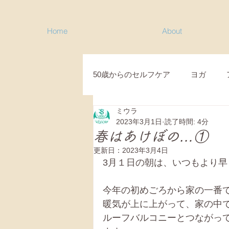
Home
About
50歳からのセルフケア
ヨガ
ミウラ
目黒コミュニティクラス
新
2023年3月1日
読了時間: 4分
春はあけぼの…①
更新日：
2023年3月4日
シニアのためのセルフケア
3月１日の朝は、いつもより早
今年の初めごろから家の一番
シニアピラティス
ヨガスピ
暖気が上に上がって、家の中
ルーフバルコニーとつながっ