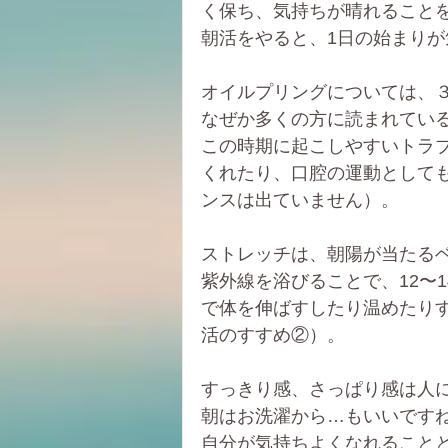
く保ち、気持ちが晴れること
朝活をやると、1日の始まり
オイルプリングについては、３年
なぜか多くの方に読まれてい
この時期に起こしやすいトラ
くれたり、口腔の運動として
ンスは出ていません）。
ストレッチは、朝陽が当たるベ
紫外線を浴びることで、12〜
で体を伸ばすしたり温めたりする
活のすすめ②）。
すっきり感、さっぱり感は人
朝はお洗濯から…もいいです
自分が気持ちよくなれること