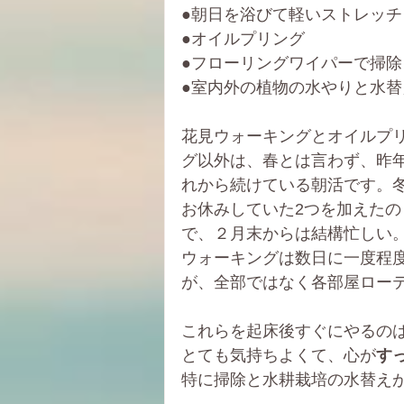
●朝日を浴びて軽いストレッチ
●オイルプリング
●フローリングワイパーで掃除
●室内外の植物の水やりと水替
花見ウォーキングとオイルプ
グ以外は、春とは言わず、昨
れから続けている朝活です。
お休みしていた2つを加えたの
で、２月末からは結構忙しい
ウォーキングは数日に一度程
が、全部ではなく各部屋ロー
これらを起床後すぐにやるの
とても気持ちよくて、心が
す
特に掃除と水耕栽培の水替え