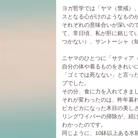
ヨガ哲学では「ヤマ（禁戒）
スとなる心がけのようなもの
それぞれの意味合いが深いの
て、常日頃、私が肝に銘じて
つかない）、サントーシャ（
ニヤマのひとつに「サティア
自分の体や着るものをきれい
「ゴミでは死なない」と言っ
プでした。
その分、食に力を入れてきま
それが変わったのは、昨年暮
ピカピカになった木目の美し
リングワイパーの掃除が、続
わかったのです。
同じように、10鉢以上ある水