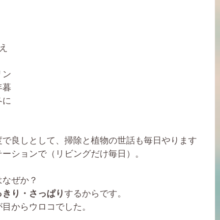
え
リン
年暮
冬に
。
度で良しとして、掃除と植物の世話も毎日やります
テーションで（リビングだけ毎日）。
はなぜか？
っきり・さっぱり
するからです。
が目からウロコでした。