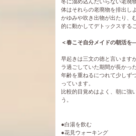
冬に溜め込んだいらない老廃
体はそれらの老廃物を排出し
かゆみや吹き出物が出たり、
的に動かしてデトックスする
＜春こそ自分メイドの朝活を
早起きは三文の徳と言います
ラ過ごしていた期間が長かっ
年齢を重ねるにつれて少しず
っています。
比較的目覚めはよく、朝に強
う。
●白湯を飲む
●花見ウォーキング