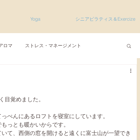
Yoga
シニアピラティス＆Exercize
アロマ
ストレス・マネージメント
型コロナウィルス関連
オンラインヨガ
会員便り
雑感その他
M'sレシピ
く目覚めました。
てっぺんにあるロフトを寝室にしています。
リット
セルフケア、栄養
でもっとも暖かいからです。
ていて、西側の窓を開けると遠くに富士山が一望でき