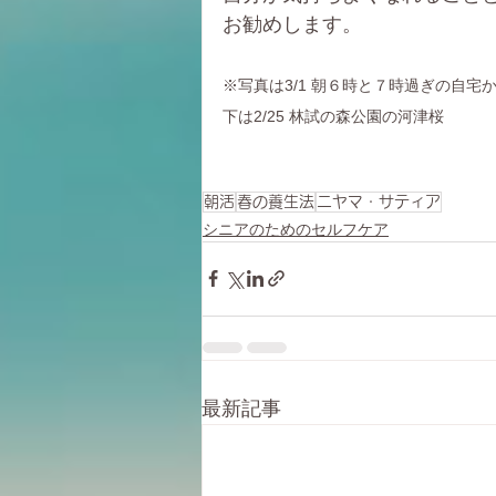
お勧めします。
※写真は3/1 朝６時と７時過ぎの自宅
下は2/25 林試の森公園の河津桜
朝活
春の養生法
ニヤマ・サティア
シニアのためのセルフケア
最新記事