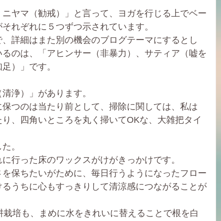
、ニヤマ（勧戒）」と言って、ヨガを行じる上でベー
がそれぞれに５つずつ示されています。
で、詳細はまた別の機会のブログテーマにするとし
いるのは、「アヒンサー（非暴力）、サティア（嘘を
知足）」です。
（清浄）」があります。
に保つのは当たり前として、掃除に関しては、私は
たり、四角いところを丸く掃いてOKな、大雑把タイ
した。
れに行った床のワックスがけがきっかけです。
さを保ちたいがために、毎日行うようになったフロー
けるうちに心もすっきりして清涼感につながることが
耕栽培も、まめに水をきれいに替えることで根を白