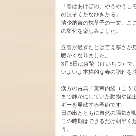
「春はあけぼの。やうやうし
のほそくたなびきたる」
清少納言の枕草子の一文、こ
の変化を楽しみました。
立春が過ぎたとは言え寒さが
暖かくなりました。
3月6日は啓蟄（けいちつ）で
いよいよ本格的な春の訪れを
漢方の古典「黄帝内経（こう
まで静かにしていた動物や昆
ギーを発散する季節です。
日の出とともに自然の陽気が
この時期はできるだけ朝早く
う。