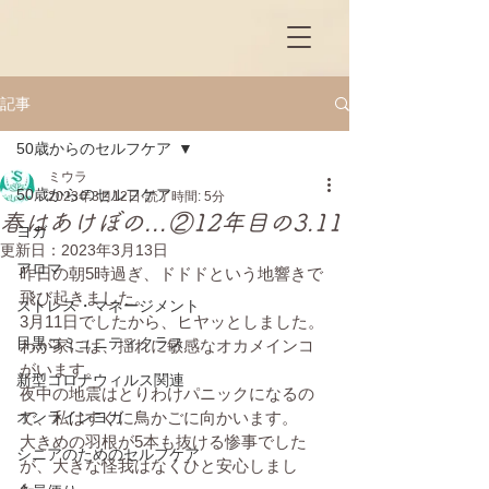
記事
50歳からのセルフケア
ミウラ
50歳からのセルフケア
2023年3月12日
読了時間: 5分
春はあけぼの…②12年目の3.11
ヨガ
更新日：
2023年3月13日
アロマ
昨日の朝5時過ぎ、ドドドという地響きで
飛び起きました。
ストレス・マネージメント
3月11日でしたから、ヒヤッとしました。
目黒コミュニティクラス
わが家には、揺れに敏感なオカメインコ
がいます。
新型コロナウィルス関連
夜中の地震はとりわけパニックになるの
オンラインヨガ
で、私はすぐに鳥かごに向かいます。
大きめの羽根が5本も抜ける惨事でした
シニアのためのセルフケア
が、大きな怪我はなくひと安心しまし