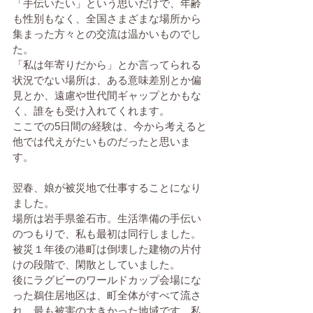
「手伝いたい」という思いだけで、年齢
も性別もなく、全国さまざまな場所から
集まった方々との交流は温かいものでし
た。
「私は年寄りだから」とか言ってられる
状況でない場所は、ある意味差別とか偏
見とか、遠慮や世代間ギャップとかもな
く、誰をも受け入れてくれます。
ここでの5日間の経験は、今から考えると
他では代えがたいものだったと思いま
す。
翌春、娘が被災地で仕事することになり
ました。
場所は岩手県釜石市。生活準備の手伝い
のつもりで、私も最初は同行しました。
被災１年後の港町は倒壊した建物の片付
けの段階で、閑散としていました。
後にラグビーのワールドカップ会場にな
った鵜住居地区は、町全体がすべて流さ
れ、最も被害の大きかった地域です。私