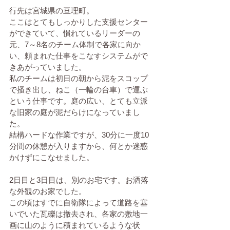
行先は宮城県の亘理町。
ここはとてもしっかりした支援センター
ができていて、慣れているリーダーの
元、7～8名のチーム体制で各家に向か
い、頼まれた仕事をこなすシステムがで
きあがっていました。
私のチームは初日の朝から泥をスコップ
で掻き出し、ねこ（一輪の台車）で運ぶ
という仕事です。庭の広い、とても立派
な旧家の庭が泥だらけになっていまし
た。
結構ハードな作業ですが、30分に一度10
分間の休憩が入りますから、何とか迷惑
かけずにこなせました。
2日目と3日目は、別のお宅です。お洒落
な外観のお家でした。
この頃はすでに自衛隊によって道路を塞
いでいた瓦礫は撤去され、各家の敷地一
画に山のように積まれているような状