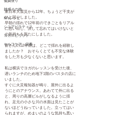
た。
会員便り
雑感その他
東日本大震災から12年。ちょうど干支が
ひと回りしました。
M'sレシピ
早朝の揺れで12年前のできごとをリアル
シニアピラティス
に思い出し、決して忘れてはいけないと
の気持ちを新たにしました。
ヨガスピリット
セルフケア、栄養
皆さんの12年前は、どこで揺れを経験し
ましたか？　おそらくとても不安な体験
をした方も少なくないと思います。
私は横浜でヨガのレッスンを受けた後、
遅いランチのため地下1階のパスタの店に
いました。
すぐに火災報知器が鳴り、屋外に出るよ
うにとのアナウンス。あわてて外に出る
と、周りの高層ビルがしなるように揺
れ、足元の小さな川の水面は見たことが
ないほどうねっていました。立ってはい
られますが、めまいのような気持ち悪い