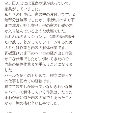
況。田んぼには瓦礫や泥が残っていて、
悪臭がしていました。
私たちの仕事は、家の中の片付けです。2
階部分は無事でしたが、1階天井のすぐ下
まで津波が押し寄せ、他の家の瓦礫や木
が入り込んでいるような状態でした。
われわれのミッションは、1階の基礎部分
だけ残し、乾かしてリフォームするため
の片付け作業と内装の解体作業です。
瓦礫運びと床下のヘドロの掻き出し作業
が主な仕事でしたが、慣れてきたので、
内装の解体作業まで手伝うことになりま
した。
バールを使うのも初めて、脚立に乗って
の仕事も初めての経験です。
建てて数年しか経っていないきれいな壁
をバールで解体していく作業は、たまた
まわが家に似た内装の家でもあったこと
から、胸の痛む辛い仕事でした。