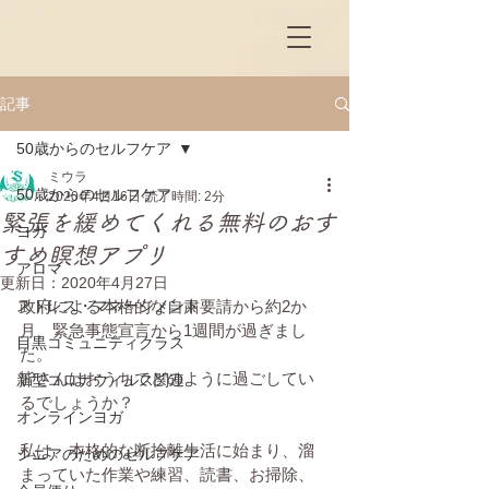
記事
50歳からのセルフケア
ミウラ
50歳からのセルフケア
2020年4月16日
読了時間: 2分
緊張を緩めてくれる無料のおす
ヨガ
すめ瞑想アプリ
アロマ
更新日：
2020年4月27日
ストレス・マネージメント
政府による本格的な自粛要請から約2か
月、緊急事態宣言から1週間が過ぎまし
目黒コミュニティクラス
た。
皆さんはおうちでどのように過ごしてい
新型コロナウィルス関連
るでしょうか？
オンラインヨガ
私は、本格的な断捨離生活に始まり、溜
シニアのためのセルフケア
まっていた作業や練習、読書、お掃除、