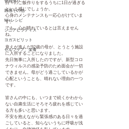
会員便り
日々のご飯作りをするうちに1日が過ぎる
という感じでしょうか。
雑感その他
心身のメンテナンスも一応心がけていま
M'sレシピ
す。
でも、心が晴れているとは言えません
シニアピラティス
ね。
ヨガスピリット
衰えが進んだ92歳の母が、とうとう施設
セルフケア、栄養
に入所することになりました。
先日無事に入所したのですが、新型コロ
ナウィルスの感染予防のため面会が一切
できません。母がどう過ごしているかが
心配ということも、晴れない理由の一つ
です。
皆さんの中にも、いつまで続くかわから
ない自粛生活にそろそろ疲れを感じてい
る方も多いと思います。
不安を抱えながら緊張感のある日々を過
ごしていると、知らないうちに呼吸が浅