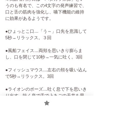
うのも有名で、この4文字の発声練習で、
口と舌の筋肉を強化し、嚥下機能の維持
に効果があるようです。
●ひょっとこ口…「う～」口先を意識して
5秒→リラックス。３回
●風船フェイス…両頬を思いきり膨らま
し、口を閉じて10秒→一気に吐く。3回
●フィッシュマウス…左右の頬を吸い込ん
で5秒→リラックス。3回
●ライオンのポーズ…吐く息で下を思いき
り出す→吐く息で舌で上あごの天井を思
いきり押す→ゆるめてリラックス
●口を閉じて、口の中（口腔の裏側と歯茎
の間）を舌先で時計回り、反時計回りで
回す。５往復。