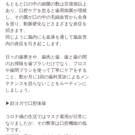
もともと口の中の細菌の数は百億個以上
あり、口腔ケアを怠ると歯周病菌が増殖
し、その菌が口の中の毛細血管から全身
を巡り、動脈硬化などさまざまな炎症を
招きます。
同じように脳内にも血液を通して脳血管
内の炎症を引き起こします。
日々の歯磨きや、歯肉と歯、歯と歯の間
のお掃除を歯ブラシだけでなく、フロス
や歯間ブラシを使って丁寧にケアをする
こと、数か月に1回の歯科受診によるメン
テナンスを怠らないことをルーティンに
しましょう。
▶顔ヨガで口腔体操
コロナ禍の生活ではマスク着用が日常に
なりましたが、その弊害は口腔機能の低
下です。