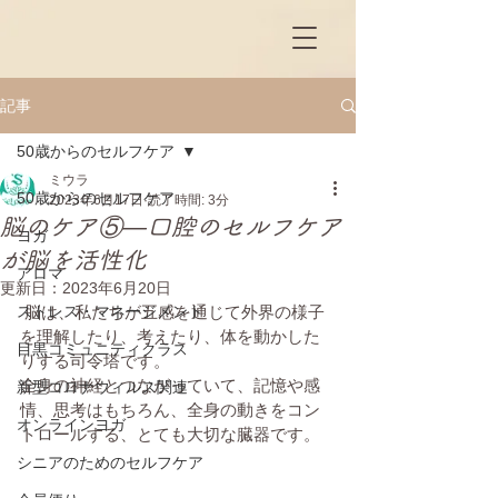
記事
50歳からのセルフケア
ミウラ
50歳からのセルフケア
2023年6月17日
読了時間: 3分
脳のケア⑤—口腔のセルフケア
ヨガ
が脳を活性化
アロマ
更新日：
2023年6月20日
ストレス・マネージメント
 脳は、私たちが五感を通じて外界の様子
を理解したり、考えたり、体を動かした
目黒コミュニティクラス
りする司令塔です。
全身の神経とつながっていて、記憶や感
新型コロナウィルス関連
情、思考はもちろん、全身の動きをコン
オンラインヨガ
トロールする、とても大切な臓器です。
シニアのためのセルフケア