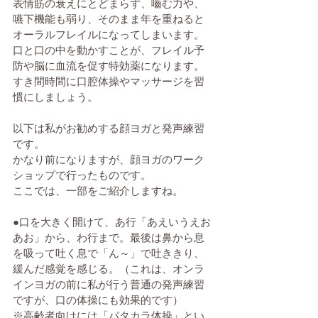
表情筋の衰えにとどまらず、嚙む力や、
嚥下機能も弱り、そのまま年を重ねると
オーラルフレイルになってしまいます。
口と口の中を動かすことが、フレイル予
防や脳に血流を促す特効薬になります。
すき間時間に口腔体操やマッサージを習
慣にしましょう。
以下は私がお勧めする顔ヨガと発声練習
です。
かなり前になりますが、顔ヨガのワーク
ショップで行ったものです。
ここでは、一部をご紹介しますね。
●口を大きく開けて、あ行「あえいうえお
あお」から、わ行まで。最後は鼻から息
を吸って吐く息で「ん～」で吐ききり、
緩んだ感覚を感じる。（これは、オンラ
インヨガの前に私が行う普通の発声練習
ですが、口の体操にも効果的です）
※高齢者向けには「パタカラ体操」とい