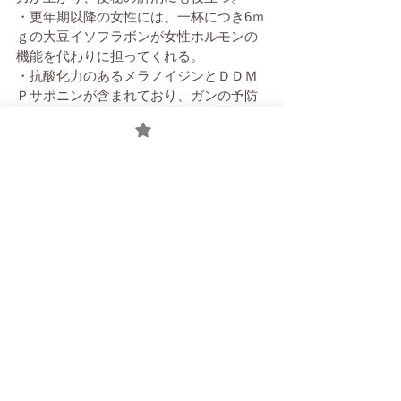
・更年期以降の女性には、一杯につき6ｍ
ｇの大豆イソフラボンが女性ホルモンの
機能を代わりに担ってくれる。
・抗酸化力のあるメラノイジンとＤＤＭ
Ｐサポニンが含まれており、ガンの予防
効果が期待できる。
・レシチンが脂肪の代謝を促進し、肝臓
の機能を高める。
・米麹由来の物質は腎臓から食塩を排出
する機能を高めることがエビデンスで紹
介されており、過剰摂取しなければ逆に
血圧を下げる効果があると言われてい
る。
腸活
腸活レシピ
免疫力アップ
温活
イソカカの野菜だけの簡単レシピ
M'sレシピ
セルフケア、栄養