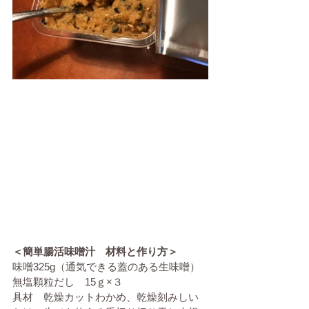
＜簡単腸活味噌汁　材料と作り方＞
味噌325g（通気できる蓋のある生味噌）
無塩顆粒だし　15ｇ×３
具材　乾燥カットわかめ、乾燥刻みしい