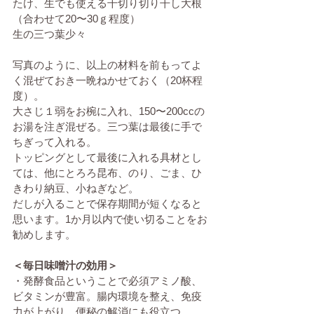
たけ、生でも使える千切り切り干し大根
（合わせて20〜30ｇ程度）
生の三つ葉少々
写真のように、以上の材料を前もってよ
く混ぜておき一晩ねかせておく（20杯程
度）。
大さじ１弱をお椀に入れ、150〜200ccの
お湯を注ぎ混ぜる。三つ葉は最後に手で
ちぎって入れる。
トッピングとして最後に入れる具材とし
ては、他にとろろ昆布、のり、ごま、ひ
きわり納豆、小ねぎなど。
だしが入ることで保存期間が短くなると
思います。1か月以内で使い切ることをお
勧めします。
＜毎日味噌汁の効用＞
・発酵食品ということで必須アミノ酸、
ビタミンが豊富。腸内環境を整え、免疫
力が上がり、便秘の解消にも役立つ。