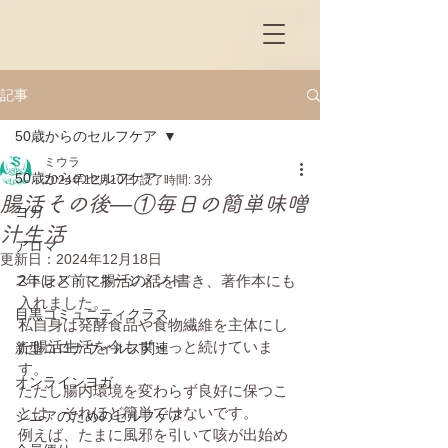
記事
50歳からのセルフケア
ミウラ
50歳からのセルフケア
2024年12月10日
読了時間: 3分
腸活その後—①毎日の簡単味噌
ヨガ
汁生活
アロマ
更新日：
2024年12月18日
ストレス・マネージメント
2年ほど前に腸活の話を書き、著作本にも
入れました。
目黒コミュニティクラス
私自身は発酵食品や食物繊維を主体にし
た腸活生活を今もず～っと続けていま
新型コロナウィルス関連
す。
オンラインヨガ
ただし腸内環境を変わらず良好に保つこ
とは、それほど簡単ではないです。
シニアのためのセルフケア
例えば、たまに風邪を引いて咳が出始め