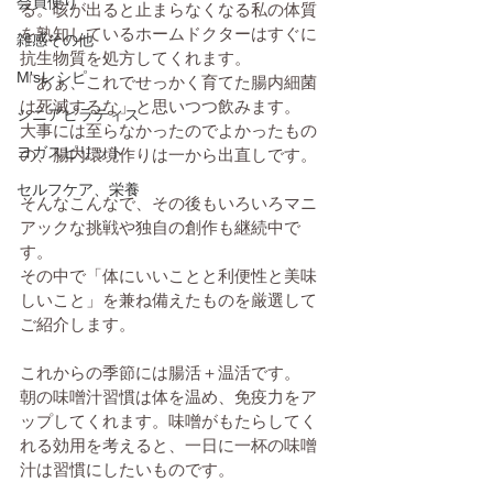
会員便り
る。咳が出ると止まらなくなる私の体質
を熟知しているホームドクターはすぐに
雑感その他
抗生物質を処方してくれます。
M'sレシピ
「あぁ、これでせっかく育てた腸内細菌
は死滅するな」と思いつつ飲みます。
シニアピラティス
大事には至らなかったのでよかったもの
ヨガスピリット
の、腸内環境作りは一から出直しです。
セルフケア、栄養
そんなこんなで、その後もいろいろマニ
アックな挑戦や独自の創作も継続中で
す。
その中で「体にいいことと利便性と美味
しいこと」を兼ね備えたものを厳選して
ご紹介します。
これからの季節には腸活＋温活です。
朝の味噌汁習慣は体を温め、免疫力をア
ップしてくれます。味噌がもたらしてく
れる効用を考えると、一日に一杯の味噌
汁は習慣にしたいものです。