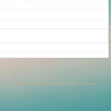
オー
シニア世代の悩める髪の毛問題
Part.3―栄養
​© 2023 by Yoga by the Sea. Proudly created with
Wix.com