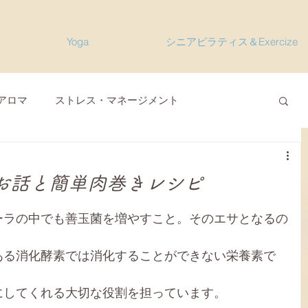
Yoga
シニアピラティス＆Exercize
アロマ
ストレス・マネージメント
型コロナウィルス関連
オンラインヨガ
お話と簡単肉巻きレシピ
会員便り
雑感その他
M'sレシピ
ーラの中でも善玉菌を増やすこと。そのエサとなるの
ある消化酵素では消化することができない栄養素で
リット
セルフケア、栄養
にしてくれる大切な役割を担っています。