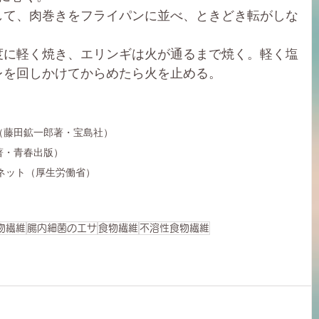
して、肉巻きをフライパンに並べ、ときどき転がしな
度に軽く焼き、エリンギは火が通るまで焼く。軽く塩
レを回しかけてからめたら火を止める。
（藤田鉱一郎著・宝島社）
著・青春出版）
スネット（厚生労働省）
物繊維
腸内細菌のエサ
食物繊維
不溶性食物繊維