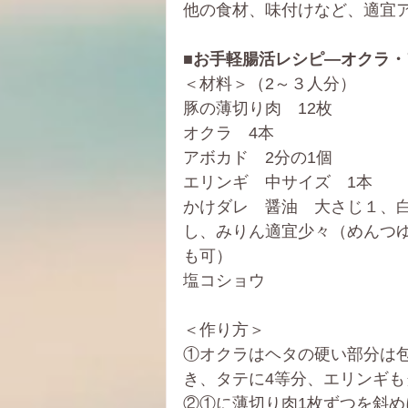
他の食材、味付けなど、適宜
■お手軽腸活レシピ―オクラ
＜材料＞（2～３人分）
豚の薄切り肉　12枚
オクラ　4本
アボカド　2分の1個
エリンギ　中サイズ　1本
かけダレ　醤油　大さじ１、
し、みりん適宜少々（めんつ
も可）
塩コショウ
＜作り方＞
①オクラはヘタの硬い部分は
き、タテに4等分、エリンギも
②①に薄切り肉1枚ずつを斜め