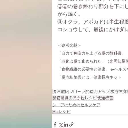
③②の巻き終わり部分を下に
がら焼く。
④オクラ、アボカドは半生程
コショウして、最後にかけダ
＜参考文献＞
「自力で免疫力を上げる腸の教科書」
「老化は腸で止められた」（光岡知足
「食物繊維の必要性と健康」 e-ヘル
「腸内細菌叢とは」健康長寿ネット
腸活
腸内フローラ
免疫力アップ
水溶性食
食物繊維のお手軽レシピ
便通改善
シニアのためのセルフケア
M'sレシピ