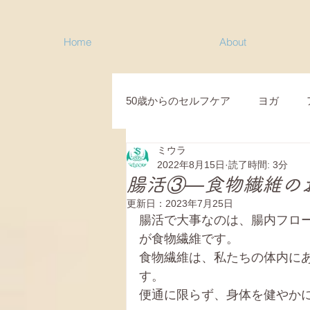
Home
About
50歳からのセルフケア
ヨガ
ミウラ
目黒コミュニティクラス
新
2022年8月15日
読了時間: 3分
腸活③―食物繊維の
更新日：
2023年7月25日
シニアのためのセルフケア
腸活で大事なのは、腸内フロ
が食物繊維です。
食物繊維は、私たちの体内に
シニアピラティス
ヨガスピ
す。
便通に限らず、身体を健やか