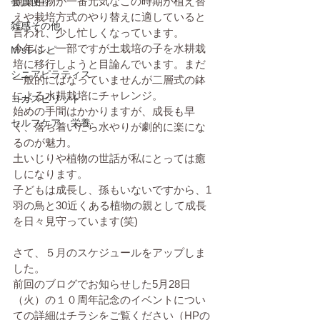
観葉植物が一番元気なこの時期が植え替
会員便り
えや栽培方式のやり替えに適していると
雑感その他
言われ、少し忙しくなっています。
今年は、一部ですが土栽培の子を水耕栽
M'sレシピ
培に移行しようと目論んでいます。まだ
シニアピラティス
一般的にはなっていませんが二層式の鉢
による水耕栽培にチャレンジ。
ヨガスピリット
始めの手間はかかりますが、成長も早
セルフケア、栄養
く、落ち着いたら水やりが劇的に楽にな
るのが魅力。
土いじりや植物の世話が私にとっては癒
しになります。
子どもは成長し、孫もいないですから、1
羽の鳥と30近くある植物の親として成長
を日々見守っています(笑)
さて、５月のスケジュールをアップしま
した。
前回のブログでお知らせした5月28日
（火）の１０周年記念のイベントについ
ての詳細はチラシをご覧ください（HPの