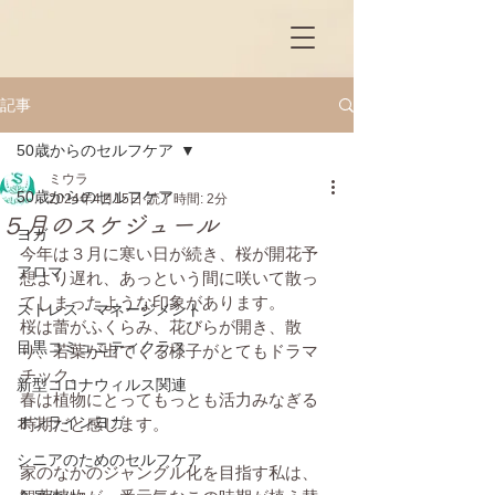
記事
50歳からのセルフケア
ミウラ
50歳からのセルフケア
2024年4月15日
読了時間: 2分
５月のスケジュール
ヨガ
今年は３月に寒い日が続き、桜が開花予
アロマ
想より遅れ、あっという間に咲いて散っ
てしまったような印象があります。
ストレス・マネージメント
桜は蕾がふくらみ、花びらが開き、散
目黒コミュニティクラス
り、若葉が出てくる様子がとてもドラマ
チック。
新型コロナウィルス関連
春は植物にとってもっとも活力みなぎる
オンラインヨガ
時期だと感じます。
シニアのためのセルフケア
家のなかのジャングル化を目指す私は、