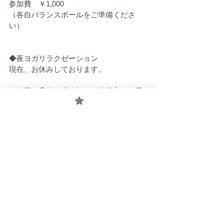
参加費　￥1,000
（各自バランスボールをご準備くださ
い）
◆夜ヨガリラクゼーション
現在、お休みしております。
※各回、予約の締め切りは前日夜まで承
っています。
当日の朝に、メール添付でURLを送りま
す。
15分前から入室できます。
selfcare50@gmail.com
ヨガ
オンラインヨガ