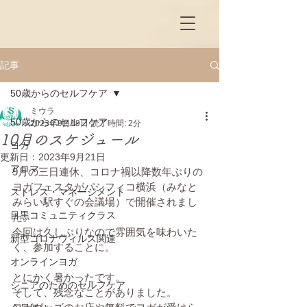
記事
50歳からのセルフケア
ミウラ
50歳からのセルフケア
2023年9月19日
読了時間: 2分
10月のスケジュール
ヨガ
更新日：
2023年9月21日
アロマ
9月の三日連休、コロナ禍以降数年ぶりの
ヨガフェスタがパシフィコ横浜（みなと
ストレス・マネージメント
みらい駅すぐの会議場）で開催されまし
目黒コミュニティクラス
た。
今回は久しぶりなので雰囲気を味わいた
新型コロナウィルス関連
く、参加することに。
オンラインヨガ
とにかく暑かったです。
シニアのためのセルフケア
そして、残念なことがありました。