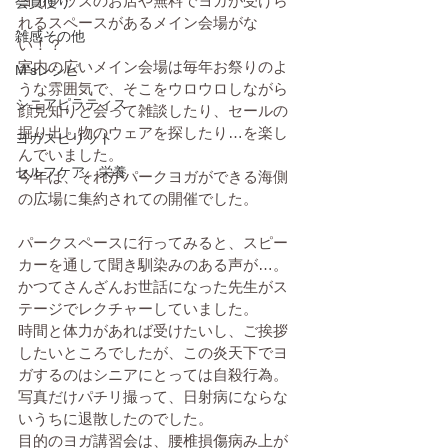
ヨガグッズのお店や無料でヨガが受けら
会員便り
れるスペースがあるメイン会場がな
雑感その他
い！？
室内の広いメイン会場は毎年お祭りのよ
M'sレシピ
うな雰囲気で、そこをウロウロしながら
シニアピラティス
顔見知りと会って雑談したり、セールの
掘り出し物のウェアを探したり…を楽し
ヨガスピリット
んでいました。
セルフケア、栄養
今年は、それがパークヨガができる海側
の広場に集約されての開催でした。
パークスペースに行ってみると、スピー
カーを通して聞き馴染みのある声が…。
かつてさんざんお世話になった先生がス
テージでレクチャーしていました。　
時間と体力があれば受けたいし、ご挨拶
したいところでしたが、この炎天下でヨ
ガするのはシニアにとっては自殺行為。
写真だけパチリ撮って、日射病にならな
いうちに退散したのでした。
目的のヨガ講習会は、腰椎損傷病み上が