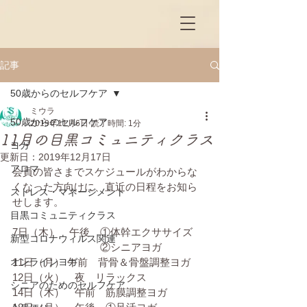
記事
50歳からのセルフケア
ミウラ
50歳からのセルフケア
2019年11月6日
読了時間: 1分
11月の目黒コミュニティクラス
ヨガ
更新日：
2019年12月17日
アロマ
会員の皆さまでスケジュールがわからな
くなった方向けに、直近の日程をお知ら
ストレス・マネージメント
せします。
目黒コミュニティクラス
7日（木）　午後　①体幹エクササイズ
新型コロナウィルス関連
　　　　　　　  　②シニアヨガ
オンラインヨガ
11日（月） 午前　背骨＆骨盤調整ヨガ
12日（火）　夜　リラックス
シニアのためのセルフケア
14日（木）　午前　筋膜調整ヨガ