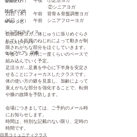
18日（月）　午後　①足活ヨガ
会員便り
　　　　　　　　　 ②シニアヨガ
雑感その他
21日（木）　午前　背骨＆骨盤調整ヨガ
26日（火）　午前　シニアフローヨガ
M'sレシピ
シニアピラティス
筋膜調整ヨガ…体じゅうに張りめぐらさ
れている筋膜のねじれによって動きが制
ヨガスピリット
限されがちな部分をほぐしていきます。
セルフケア、栄養
今後２～３カ月に一度くらいのペースで
組み込んでいく予定。
足活ヨガ…足裏を中心に下半身を安定さ
せることにフォーカスしたクラスです。
体の使い方の癖を見直し、加齢によって
衰えがちな部分を強化することで、転倒
や膝の故障を予防します。
会場につきましては、ご予約のメール時
にお知らせします。
時間は、特別な記載のない限り、定時の
時間です。
目黒コミュニティクラス