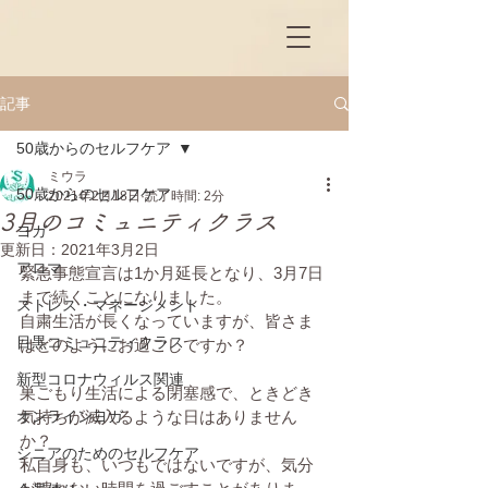
記事
50歳からのセルフケア
ミウラ
50歳からのセルフケア
2021年2月18日
読了時間: 2分
3月のコミュニティクラス
ヨガ
更新日：
2021年3月2日
アロマ
緊急事態宣言は1か月延長となり、3月7日
まで続くことになりました。
ストレス・マネージメント
自粛生活が長くなっていますが、皆さま
目黒コミュニティクラス
はどのようにお過ごしですか？
新型コロナウィルス関連
巣ごもり生活による閉塞感で、ときどき
オンラインヨガ
気持ちが滅入るような日はありません
か？
シニアのためのセルフケア
私自身も、いつもではないですが、気分