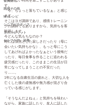
が晴れない時間を過ごすことがありま
会員便り
す。
雑感その他
「今、ちょっと落ちているなぁ」と感じ
ます。
M'sレシピ
そこはヨガ講師であり、感情トレーニン
シニアピラティス
グの講師でもありますから、気持ちを客
観視します。
ヨガスピリット
今どんな気もちなのか？
セルフケア、栄養
時には漠然とした寂しさだったり（母に
会いたい気持ちかな）、もっと母にこう
してあげればよかったなぁという後悔だ
ったり、毎日食事を作ることに追われる
疲労感だったり、このままこの生活が日
常になってしまうことの不安だった
り……。
1年になる自粛生活の疲れと、大切な人を
亡くした後の虚無感や無力感が混ざり合
っている感じがします。
「そうなんだよねぇ」と気持ちを味わい
ながら、家族に話したり、友人に話した