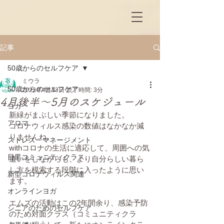
記事
50歳からのセルフケア
ミウラ
50歳からのセルフケア
2022年4月13日
読了時間: 3分
4月後半～5月のスケジュール
ヨガ
新緑がまぶしい季節になりました。
アロマ
コロナウィルス感染の数値はなかなか減
りませんね。
ストレス・マネージメント
withコロナの生活に適応して、周囲への気
目黒コミュニティクラス
遣いをしながらも、より自分らしい暮ら
し方を模索する段階に入ったように思い
新型コロナウィルス関連
ます。
オンラインヨガ
エムズの活動はこの2年間余り、感染予防
シニアのためのセルフケア
のため対面クラス（コミュニティクラ