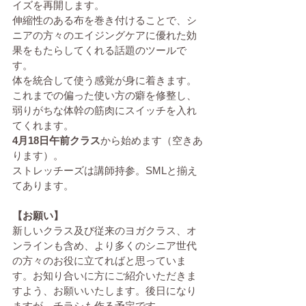
イズを再開します。
伸縮性のある布を巻き付けることで、シ
ニアの方々のエイジングケアに優れた効
果をもたらしてくれる話題のツールで
す。
体を統合して使う感覚が身に着きます。
これまでの偏った使い方の癖を修整し、
弱りがちな体幹の筋肉にスイッチを入れ
てくれます。
4月18日午前クラス
から始めます（空きあ
ります）。
ストレッチーズは講師持参。SMLと揃え
てあります。
【お願い】
新しいクラス及び従来のヨガクラス、オ
ンラインも含め、より多くのシニア世代
の方々のお役に立てればと思っていま
す。お知り合いに方にご紹介いただきま
すよう、お願いいたします。後日になり
ますが、チラシも作る予定です。