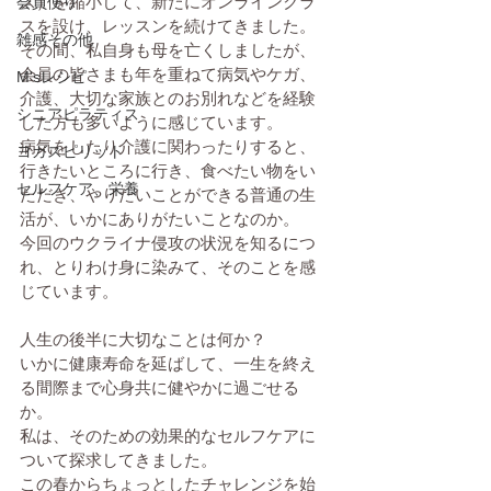
ス）を縮小して、新たにオンラインクラ
会員便り
スを設け、レッスンを続けてきました。
雑感その他
その間、私自身も母を亡くしましたが、
会員の皆さまも年を重ねて病気やケガ、
M'sレシピ
介護、大切な家族とのお別れなどを経験
シニアピラティス
した方も多いように感じています。
病気をしたり介護に関わったりすると、
ヨガスピリット
行きたいところに行き、食べたい物をい
セルフケア、栄養
ただき、やりたいことができる普通の生
活が、いかにありがたいことなのか。
今回のウクライナ侵攻の状況を知るにつ
れ、とりわけ身に染みて、そのことを感
じています。
人生の後半に大切なことは何か？
いかに健康寿命を延ばして、一生を終え
る間際まで心身共に健やかに過ごせる
か。
私は、そのための効果的なセルフケアに
ついて探求してきました。
この春からちょっとしたチャレンジを始