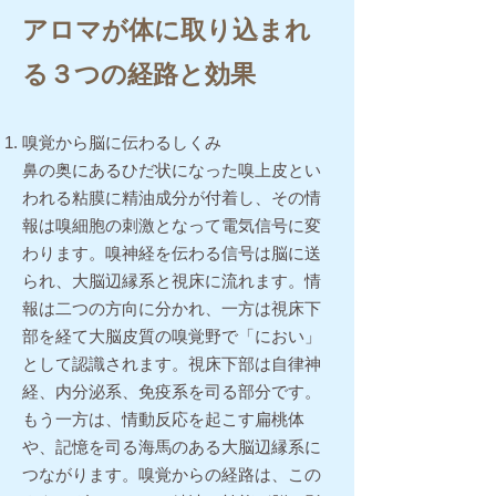
アロマが体に取り込まれ
る３つの経路と効果
嗅覚から脳に伝わるしくみ
鼻の奥にあるひだ状になった嗅上皮とい
われる粘膜に精油成分が付着し、その情
報は嗅細胞の刺激となって電気信号に変
わります。嗅神経を伝わる信号は脳に送
られ、大脳辺縁系と視床に流れます。情
報は二つの方向に分かれ、一方は視床下
部を経て大脳皮質の嗅覚野で「におい」
として認識されます。視床下部は自律神
経、内分泌系、免疫系を司る部分です。
もう一方は、情動反応を起こす扁桃体
や、記憶を司る海馬のある大脳辺縁系に
つながります。嗅覚からの経路は、この