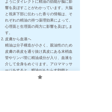
ようにダイレクトに精油の効能が脳に影
響を及ぼすことがわかっています。大脳
と視床下部に伝わった香りの情報は、そ
れぞれの精油の持つ薬理効果によって、
心理面と生理面の両方に影響を及ぼしま
す。
皮膚から血液へ
精油は分子構造が小さく、親油性のため
皮膚の表皮を通り抜け真皮にある末梢血
管やリンパ管に精油成分が入り、血液を
介して全身をめぐります。アロママッサ
ージをすると、精油がもたらす効能と、
マッサージによる効能の相乗効果が得ら
れます。
呼吸器から血液へ
呼吸によって精油成分を吸入すると、一
部は気道の粘膜から血管に入るルート、
気管支から肺に入り肺胞の膜から血管に