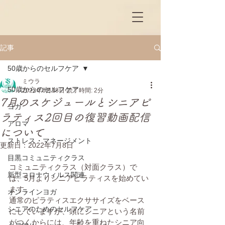
記事
50歳からのセルフケア
ミウラ
50歳からのセルフケア
2022年6月18日
読了時間: 2分
7月のスケジュールとシニアピ
ヨガ
ラティス2回目の復習動画配信
アロマ
について
ストレス・マネージメント
更新日：
2022年7月8日
目黒コミュニティクラス
コミュニティクラス（対面クラス）で
新型コロナウィルス関連
は、5月よりシニアピラティスを始めてい
ます。
オンラインヨガ
通常のピラティスエクササイズをベース
シニアのためのセルフケア
にしていますが、頭にシニアという名前
がつくからには、年齢を重ねたシニア向