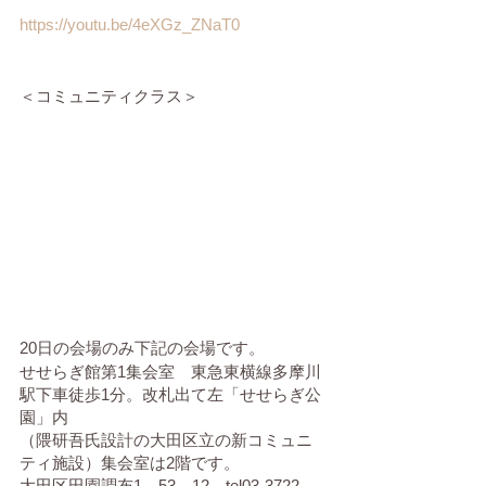
https://youtu.be/4eXGz_ZNaT0
＜コミュニティクラス＞
20日の会場のみ下記の会場です。
せせらぎ館第1集会室　東急東横線多摩川
駅下車徒歩1分。改札出て左「せせらぎ公
園」内
（隈研吾氏設計の大田区立の新コミュニ
ティ施設）集会室は2階です。
大田区田園調布1－53－12　tel03-3722-