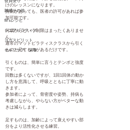
会員便り
けのレッスンになります。
雑感その他
持病があっても、医者の許可があれば参
加可能です。
M'sレシピ
シニアピラティス
何歳からという制限はまったくありませ
ん。
ヨガスピリット
通常のマットピラティスクラスから引く
ものと足すものがあるだけです。
セルフケア、栄養
引くものは、簡単に言うとテンポと強度
です。
回数は多くないですが、1回1回体の動か
し方を意識して、呼吸とともに丁寧に動
きます。
参加者によって、骨密度や姿勢、持病も
考慮しながら、やらない方がベターな動
きは減らします。
足すものは、加齢によって衰えやすい部
分をより活性化させる練習。