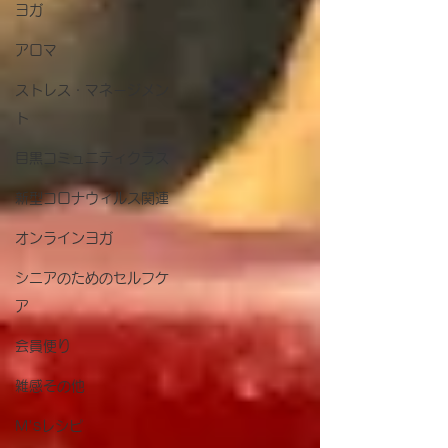
ヨガ
アロマ
ストレス・マネージメン
ト
目黒コミュニティクラス
新型コロナウィルス関連
オンラインヨガ
シニアのためのセルフケ
ア
会員便り
雑感その他
M'sレシピ